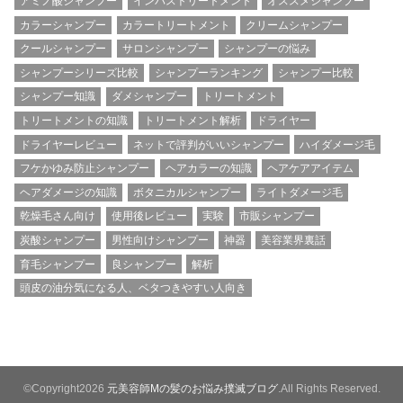
アミノ酸シャンプー
インバストリートメント
オススメシャンプー
カラーシャンプー
カラートリートメント
クリームシャンプー
クールシャンプー
サロンシャンプー
シャンプーの悩み
シャンプーシリーズ比較
シャンプーランキング
シャンプー比較
シャンプー知識
ダメシャンプー
トリートメント
トリートメントの知識
トリートメント解析
ドライヤー
ドライヤーレビュー
ネットで評判がいいシャンプー
ハイダメージ毛
フケかゆみ防止シャンプー
ヘアカラーの知識
ヘアケアアイテム
ヘアダメージの知識
ボタニカルシャンプー
ライトダメージ毛
乾燥毛さん向け
使用後レビュー
実験
市販シャンプー
炭酸シャンプー
男性向けシャンプー
神器
美容業界裏話
育毛シャンプー
良シャンプー
解析
頭皮の油分気になる人、ベタつきやすい人向き
©Copyright2026
元美容師Mの髪のお悩み撲滅ブログ
.All Rights Reserved.