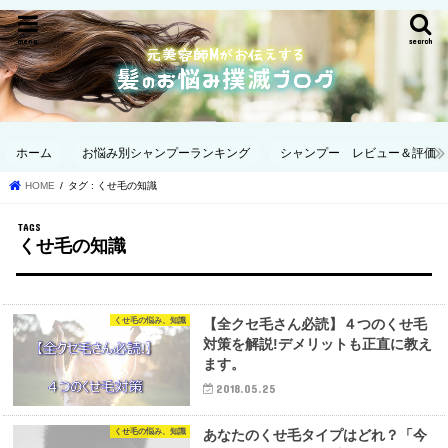
menu
search
ホーム
お悩み別シャンプーランキング
シャンプー レビュー＆評価
HOME
タグ : くせ毛の知識
くせ毛の知識
くせ毛の悩み、知識
【全クセ毛さん必読】４つのくせ毛
対策を解説!デメリットも正直に教え
ます。
2018.05.25
くせ毛の悩み、知識
あなたのくせ毛タイプはどれ？「今