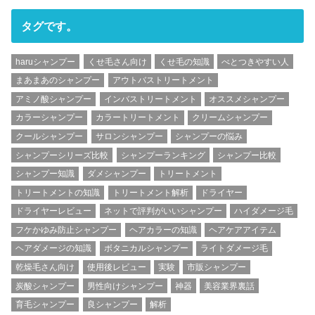
タグです。
haruシャンプー
くせ毛さん向け
くせ毛の知識
べとつきやすい人
まあまあのシャンプー
アウトバストリートメント
アミノ酸シャンプー
インバストリートメント
オススメシャンプー
カラーシャンプー
カラートリートメント
クリームシャンプー
クールシャンプー
サロンシャンプー
シャンプーの悩み
シャンプーシリーズ比較
シャンプーランキング
シャンプー比較
シャンプー知識
ダメシャンプー
トリートメント
トリートメントの知識
トリートメント解析
ドライヤー
ドライヤーレビュー
ネットで評判がいいシャンプー
ハイダメージ毛
フケかゆみ防止シャンプー
ヘアカラーの知識
ヘアケアアイテム
ヘアダメージの知識
ボタニカルシャンプー
ライトダメージ毛
乾燥毛さん向け
使用後レビュー
実験
市販シャンプー
炭酸シャンプー
男性向けシャンプー
神器
美容業界裏話
育毛シャンプー
良シャンプー
解析