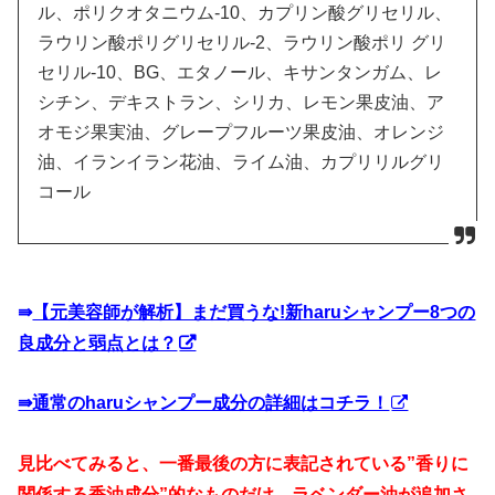
ル、ポリクオタニウム-10、カプリン酸グリセリル、
ラウリン酸ポリグリセリル-2、ラウリン酸ポリ グリ
セリル-10、BG、エタノール、キサンタンガム、レ
シチン、デキストラン、シリカ、レモン果皮油、ア
オモジ果実油、グレープフルーツ果皮油、オレンジ
油、イランイラン花油、ライム油、カプリリルグリ
コール
⇛
【元美容師が解析】まだ買うな!新haruシャンプー8つの
良成分と弱点とは？
⇛通常のharuシャンプー成分の詳細はコチラ！
見比べてみると、一番最後の方に表記されている”香りに
関係する香油成分”的なものだけ、ラベンダー油が追加さ