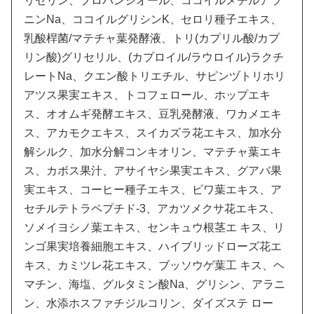
リセリン、プロパンジオール、ココイルメチルアラ
ニンNa、ココイルグリシンK、セロリ種子エキス、
乳酸桿菌/マテチャ葉発酵液、トリ(カプリル酸/カプ
リン酸)グリセリル、(カプロイル/ラウロイル)ラクチ
レートNa、クエン酸トリエチル、サピンヅトリホリ
アツス果実エキス、トコフェロール、ホップエキ
ス、オオムギ発酵エキス、豆乳発酵液、ワカメエキ
ス、アカモクエキス、スイカズラ花エキス、加水分
解シルク、加水分解コンキオリン、マテチャ葉エキ
ス、カボス果汁、アサイヤシ果実エキス、グアバ果
実エキス、コーヒー種子エキス、ビワ葉エキス、ア
セチルテトラペプチド-3、アカツメクサ花エキス、
ソメイヨシノ葉エキス、センキュウ根茎エ キス、リ
ンゴ果実培養細胞エキス、ハイブリッドローズ花エ
キス、カミツレ花エキス、ブッソウゲ葉工 キス、ヘ
マチン、海塩、グルタミン酸Na、グリシン、アラニ
ン、水添ホスファチジルコリン、ダイズステ ロー