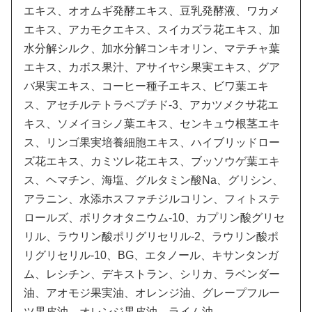
エキス、オオムギ発酵エキス、豆乳発酵液、ワカメ
エキス、アカモクエキス、スイカズラ花エキス、加
水分解シルク、加水分解コンキオリン、マテチャ葉
エキス、カボス果汁、アサイヤシ果実エキス、グア
バ果実エキス、コーヒー種子エキス、ビワ葉エキ
ス、アセチルテトラペプチド-3、アカツメクサ花エ
キス、ソメイヨシノ葉エキス、センキュウ根茎エキ
ス、リンゴ果実培養細胞エキス、ハイブリッドロー
ズ花エキス、カミツレ花エキス、ブッソウゲ葉エキ
ス、ヘマチン、海塩、グルタミン酸Na、グリシン、
アラニン、水添ホスファチジルコリン、フィトステ
ロールズ、ポリクオタニウム-10、カプリン酸グリセ
リル、ラウリン酸ポリグリセリル-2、ラウリン酸ポ
リグリセリル-10、BG、エタノール、キサンタンガ
ム、レシチン、デキストラン、シリカ、ラベンダー
油、アオモジ果実油、オレンジ油、グレープフルー
ツ果皮油、オレンジ果皮油、ライム油