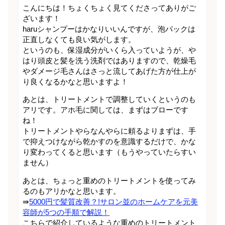
こんにちは！ちょくちょく見てくださってありがご
ざいます！
haruシャンプーはかなりいいんですが、泡パックは
正直しなくても良い気がします。
というのも、保湿成分がいくら入っていようが、や
はり頭皮と髪を洗う洗剤ではありますので、乾燥毛
やダメージ毛さんはさっと流してあげた方が仕上が
り良くなるかなと思いますよ！
あとは、トリートメントで調整していくというのも
アリです。アホ毛に関しては、まずはブローです
ね！
トリートメントやらなんやらに頼るよりまずは、手
で抑えつけながら乾かすのを意識するだけで、かな
り変わってくると思います（もうやっていたらすい
ません）
あとは、ちょっと重めのトリートメントを使ってみ
るのもアリかなと思います。
⇛
5000円で髪質改善？!サロン並のホームケアを元美
容師が5つの手順で解説！
こちらで紹介しているような重めのトリートメント