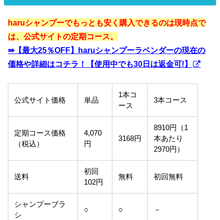
haruシャンプーでもっとも安く購入できるのは現時点で
は、公式サイトの定期コース。
⇛【最大25％OFF】haruシャンプーラベンダーの現在の
価格や詳細はコチラ！【使用中でも30日は返金可!】
1本コ
公式サイト価格
単品
3本コース
ース
8910円（1
定期コース価格
4,070
3168円
本あたり
（税込）
円
2970円）
初回
送料
無料
初回無料
102円
シャンプーブラ
○
○
－
シ