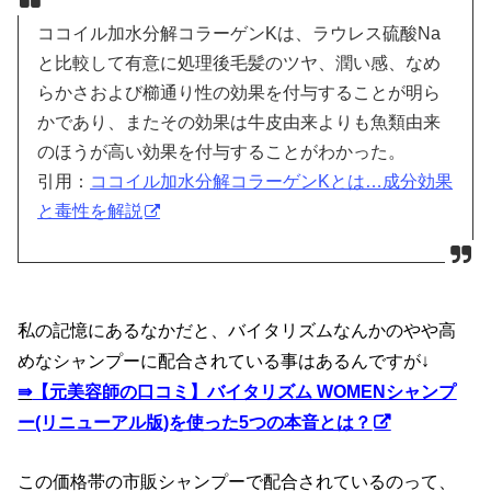
ココイル加水分解コラーゲンKは、ラウレス硫酸Na
と比較して有意に処理後毛髪のツヤ、潤い感、なめ
らかさおよび櫛通り性の効果を付与することが明ら
かであり、またその効果は牛皮由来よりも魚類由来
のほうが高い効果を付与することがわかった。
引用：
ココイル加水分解コラーゲンKとは…成分効果
と毒性を解説
私の記憶にあるなかだと、バイタリズムなんかのやや高
めなシャンプーに配合されている事はあるんですが↓
⇛
【元美容師の口コミ】バイタリズム WOMENシャンプ
ー(リニューアル版)を使った5つの本音とは？
この価格帯の市販シャンプーで配合されているのって、