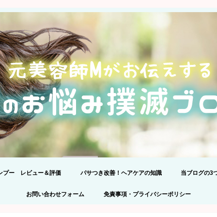
ンプー レビュー＆評価
パサつき改善！ヘアケアの知識
当ブログの3
24】髪のプロが301品解析!アミノ
ンプー比較！
正しいシャンプーの選び方
プライバシー
コメントの際
お問い合わせフォーム
免責事項・プライバシーポリシー
ンプーランキングBEST5を理由
えて発表します。