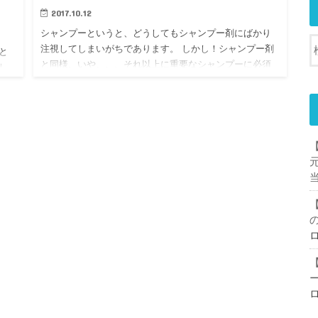
2017.10.12
シャンプーというと、どうしてもシャンプー剤にばかり
注視してしまいがちであります。 しかし！シャンプー剤
と
と同様、いや、、、それ以上に重要なシャンプーに必須
し
アイテムをどうしても、どうしても！紹介したいので今
とか
回は紹介したいと思…
方