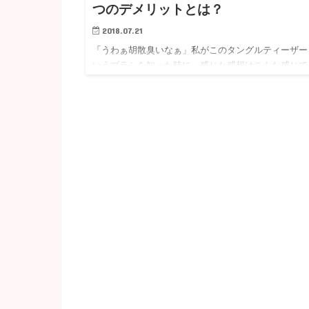
つのデメリットとは？
2018.07.21
「うわぁ胡散臭いなぁ」私がこのタングルティーザー
いうブラシを知った時に、感じた感想はこんな感じで
た。 実際、美容業界って「セレブが使っている！」
「これだけでさらっさらになる」といった過剰な宣伝
法で、大した事のな…