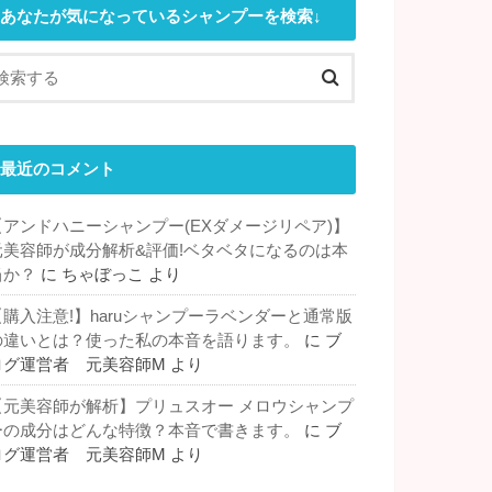
あなたが気になっているシャンプーを検索↓
最近のコメント
【アンドハニーシャンプー(EXダメージリペア)】
元美容師が成分解析&評価!ベタベタになるのは本
当か？
に
ちゃぼっこ
より
【購入注意!】haruシャンプーラベンダーと通常版
の違いとは？使った私の本音を語ります。
に
ブ
ログ運営者 元美容師M
より
【元美容師が解析】プリュスオー メロウシャンプ
ーの成分はどんな特徴？本音で書きます。
に
ブ
ログ運営者 元美容師M
より