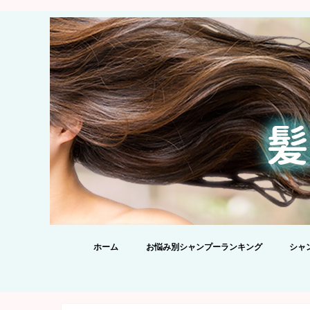
ホーム
お悩み別シャンプーランキング
シャ
【20
シャ
酸シャ
を添