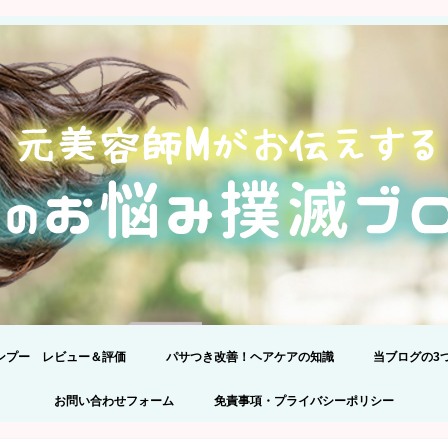
ンプー レビュー＆評価
パサつき改善！ヘアケアの知識
当ブログの3
24】髪のプロが301品解析!アミノ
ンプー比較！
正しいシャンプーの選び方
プライバシー
コメントの際
お問い合わせフォーム
免責事項・プライバシーポリシー
ンプーランキングBEST5を理由
えて発表します。