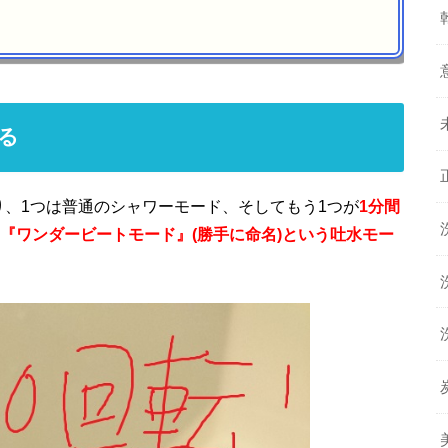
る
り、1つは普通のシャワーモード、そしてもう1つが
1分間
る『ワンダービートモード』(勝手に命名)という吐水モー