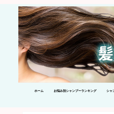
ホーム
お悩み別シャンプーランキング
シャ
【20
シャ
酸シャ
を添