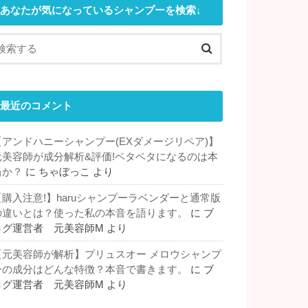
あなたが気になっているシャンプーを検索↓
最近のコメント
【アンドハニーシャンプー(EXダメージリペア)】
元美容師が成分解析&評価!ベタベタになるのは本
当か？
に
ちゃぼっこ
より
【購入注意!】haruシャンプーラベンダーと通常版
の違いとは？使った私の本音を語ります。
に
ブ
ログ運営者 元美容師M
より
【元美容師が解析】プリュスオー メロウシャンプ
ーの成分はどんな特徴？本音で書きます。
に
ブ
ログ運営者 元美容師M
より