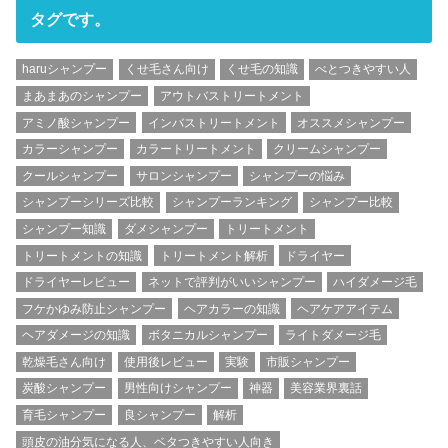
タグです。
haruシャンプー
くせ毛さん向け
くせ毛の知識
べとつきやすい人
まあまあのシャンプー
アウトバストリートメント
アミノ酸シャンプー
インバストリートメント
オススメシャンプー
カラーシャンプー
カラートリートメント
クリームシャンプー
クールシャンプー
サロンシャンプー
シャンプーの悩み
シャンプーシリーズ比較
シャンプーランキング
シャンプー比較
シャンプー知識
ダメシャンプー
トリートメント
トリートメントの知識
トリートメント解析
ドライヤー
ドライヤーレビュー
ネットで評判がいいシャンプー
ハイダメージ毛
フケかゆみ防止シャンプー
ヘアカラーの知識
ヘアケアアイテム
ヘアダメージの知識
ボタニカルシャンプー
ライトダメージ毛
乾燥毛さん向け
使用後レビュー
実験
市販シャンプー
炭酸シャンプー
男性向けシャンプー
神器
美容業界裏話
育毛シャンプー
良シャンプー
解析
頭皮の油分気になる人、ベタつきやすい人向き