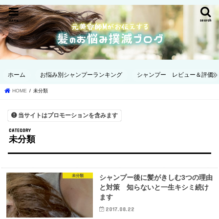
menu
search
ホーム
お悩み別シャンプーランキング
シャンプー レビュー＆評価
HOME
未分類
当サイトはプロモーションを含みます
未分類
未分類
シャンプー後に髪がきしむ3つの理由
と対策 知らないと一生キシミ続け
ます
2017.08.22