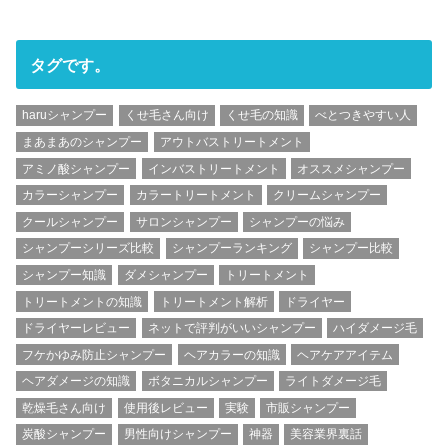
タグです。
haruシャンプー
くせ毛さん向け
くせ毛の知識
べとつきやすい人
まあまあのシャンプー
アウトバストリートメント
アミノ酸シャンプー
インバストリートメント
オススメシャンプー
カラーシャンプー
カラートリートメント
クリームシャンプー
クールシャンプー
サロンシャンプー
シャンプーの悩み
シャンプーシリーズ比較
シャンプーランキング
シャンプー比較
シャンプー知識
ダメシャンプー
トリートメント
トリートメントの知識
トリートメント解析
ドライヤー
ドライヤーレビュー
ネットで評判がいいシャンプー
ハイダメージ毛
フケかゆみ防止シャンプー
ヘアカラーの知識
ヘアケアアイテム
ヘアダメージの知識
ボタニカルシャンプー
ライトダメージ毛
乾燥毛さん向け
使用後レビュー
実験
市販シャンプー
炭酸シャンプー
男性向けシャンプー
神器
美容業界裏話