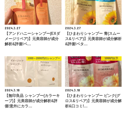
2024.3.27
2024.3.27
【アンドハニーシャンプー(EXダ
【ひまわりシャンプー 青(スムー
メージリペア)】元美容師が成分
ス&リペア)】元美容師が成分解析
解析&評価!ベ…
&評価!ベタ…
1000～2000円のシャンプー
1000円以下
2024.3.18
2024.3.18
【無印良品 シャンプー(カラーキ
【ひまわりシャンプー ピンク(グ
ープ)】元美容師が成分解析&評
ロス&リペア)】元美容師が成分解
価!意外にカラ…
析&口コミ!…