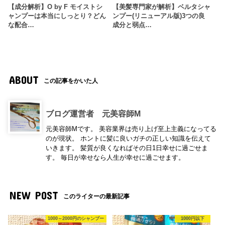
【成分解析】O by F モイストシ
【美髪専門家が解析】ベルタシャ
ャンプーは本当にしっとり？どん
ンプー(リニューアル版)3つの良
な配合…
成分と弱点…
ABOUT
この記事をかいた人
ブログ運営者 元美容師M
元美容師Mです。 美容業界は売り上げ至上主義になってる
のが現状。 ホントに髪に良いガチの正しい知識を伝えて
いきます。 髪質が良くなればその日1日幸せに過ごせま
す。 毎日が幸せなら人生が幸せに過ごせます。
NEW POST
このライターの最新記事
1000～2000円のシャンプー
1000円以下