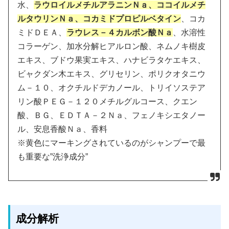
水、
ラウロイルメチルアラニンＮａ、ココイルメチ
ルタウリンＮａ、コカミドプロピルベタイン
、コカ
ミドＤＥＡ、
ラウレス－４カルボン酸Ｎａ
、水溶性
コラーゲン、加水分解ヒアルロン酸、ネムノキ樹皮
エキス、ブドウ果実エキス、ハナビラタケエキス、
ビャクダン木エキス、グリセリン、ポリクオタニウ
ム－１０、オクチルドデカノール、トリイソステア
リン酸ＰＥＧ－１２０メチルグルコース、クエン
酸、ＢＧ、ＥＤＴＡ－２Ｎａ、フェノキシエタノー
ル、安息香酸Ｎａ、香料
※黄色にマーキングされているのがシャンプーで最
も重要な”洗浄成分”
成分解析