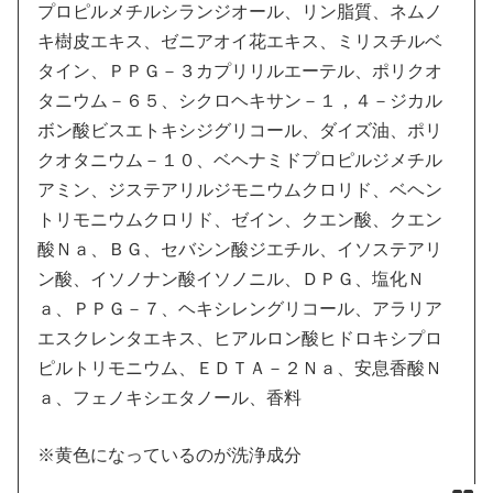
プロピルメチルシランジオール、リン脂質、ネムノ
キ樹皮エキス、ゼニアオイ花エキス、ミリスチルベ
タイン、ＰＰＧ－３カプリリルエーテル、ポリクオ
タニウム－６５、シクロヘキサン－１，４－ジカル
ボン酸ビスエトキシジグリコール、ダイズ油、ポリ
クオタニウム－１０、ベヘナミドプロピルジメチル
アミン、ジステアリルジモニウムクロリド、ベヘン
トリモニウムクロリド、ゼイン、クエン酸、クエン
酸Ｎａ、ＢＧ、セバシン酸ジエチル、イソステアリ
ン酸、イソノナン酸イソノニル、ＤＰＧ、塩化Ｎ
ａ、ＰＰＧ－７、ヘキシレングリコール、アラリア
エスクレンタエキス、ヒアルロン酸ヒドロキシプロ
ピルトリモニウム、ＥＤＴＡ－２Ｎａ、安息香酸Ｎ
ａ、フェノキシエタノール、香料
※黄色になっているのが洗浄成分