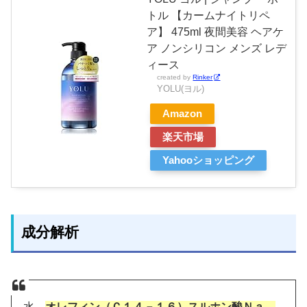
トル 【カームナイトリペ
ア】 475ml 夜間美容 ヘアケ
ア ノンシリコン メンズ レデ
ィース
created by
Rinker
YOLU(ヨル)
Amazon
楽天市場
Yahooショッピング
成分解析
水、
オレフィン（Ｃ１４－１６）スルホン酸Ｎａ、