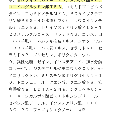
ココイルグルタミン酸ＴＥＡ
、コカミドプロピルベ
タイン、コカミドメチルＭＥＡ、ＰＣＡイソステア
リン酸ＰＥＧ－４０水添ヒマシ油、ラウロイルメチ
ルアラニンＮａ、トリイソステアリン酸ＰＥＧ－１
２０メチルグルコ－ス、セラミドＮＧ、コレステロ
ール（羊毛）、ネムノキ樹皮エキス、クオタニウム
－３３（羊毛）、ハス花エキス、セラミドＮＰ、セ
ラミドＡＰ、グリセリン、ポリクオタニウム－１
０、異性化糖、ゼイン、イソステアロイル加水分解
コラーゲン、ジステアリルジモニウムクロリド、γ－
ドコサラクトン、ミリスチン酸ポリグリセリル－１
０、トコフェロール、クエン酸、クエン酸Ｎａ、安
息香酸Ｎａ、ＥＤＴＡ－２Ｎａ、シクロヘキサン－
１，４－ジカルボン酸ビスエトキシジグリコール、
セバシン酸ジエチル、イソステアリン酸、ＤＰＧ、
ＢＧ、ＰＧ、フェノキシエタノール、香料