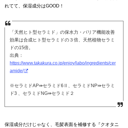
れてて、保湿成分はGOOD！
「天然ヒト型セラミド」の保水力・バリア機能改善
効果は合成ヒト型セラミドの３倍、天然植物セラミ
ドの15倍。
出典：
https://www.takakura.co.jp/enjoy/labo/ingredients/cer
amide/
※セラミドAP⇛セラミド6Ⅱ、セラミドNP⇛セラミ
ド3 、セラミドNG⇛セラミド２
保湿成分だけじゃなく、毛髪表面を補修する『クオタニ