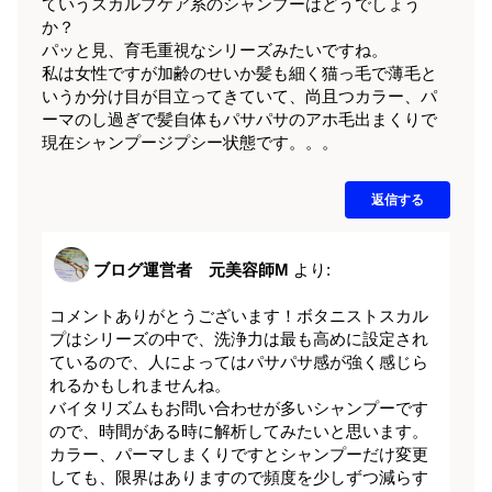
ていうスカルプケア系のシャンプーはどうでしょう
か？
パッと見、育毛重視なシリーズみたいですね。
私は女性ですが加齢のせいか髪も細く猫っ毛で薄毛と
いうか分け目が目立ってきていて、尚且つカラー、パ
ーマのし過ぎで髪自体もパサパサのアホ毛出まくりで
現在シャンプージプシー状態です。。。
返信する
ブログ運営者 元美容師M
より:
コメントありがとうございます！ボタニストスカル
プはシリーズの中で、洗浄力は最も高めに設定され
ているので、人によってはパサパサ感が強く感じら
れるかもしれませんね。
バイタリズムもお問い合わせが多いシャンプーです
ので、時間がある時に解析してみたいと思います。
カラー、パーマしまくりですとシャンプーだけ変更
しても、限界はありますので頻度を少しずつ減らす