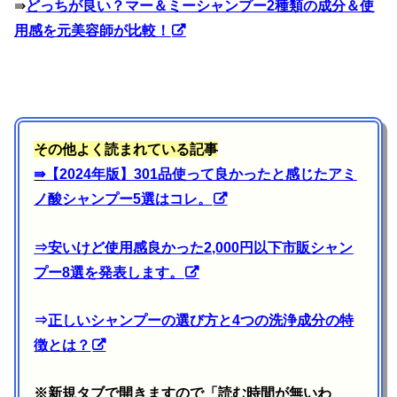
⇛
どっちが良い？マー＆ミーシャンプー2種類の成分＆使
用感を元美容師が比較！
その他よく読まれている記事
⇛
【2024年版】301品使って良かったと感じたアミ
ノ酸シャンプー5選はコレ。
⇒
安いけど使用感良かった2,000円以下市販シャン
プー8選を発表します。
⇒
正しいシャンプーの選び方と4つの洗浄成分の特
徴とは？
※新規タブで開きますので「読む時間が無いわ