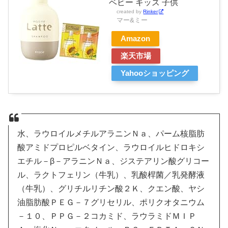
ベビー キッズ 子供
created by
Rinker
マー&ミー
Amazon
楽天市場
Yahooショッピング
水、ラウロイルメチルアラニンＮａ、パーム核脂肪
酸アミドプロピルベタイン、ラウロイルヒドロキシ
エチル－β－アラニンＮａ、ジステアリン酸グリコー
ル、ラクトフェリン（牛乳）、乳酸桿菌／乳発酵液
（牛乳）、グリチルリチン酸２Ｋ、クエン酸、ヤシ
油脂肪酸ＰＥＧ－７グリセリル、ポリクオタニウム
－１０、ＰＰＧ－２コカミド、ラウラミドＭＩＰ