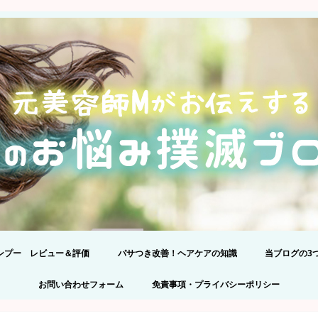
ンプー レビュー＆評価
パサつき改善！ヘアケアの知識
当ブログの3
24】髪のプロが301品解析!アミノ
ンプー比較！
正しいシャンプーの選び方
プライバシー
コメントの際
お問い合わせフォーム
免責事項・プライバシーポリシー
ンプーランキングBEST5を理由
えて発表します。