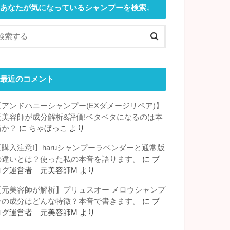
あなたが気になっているシャンプーを検索↓
最近のコメント
【アンドハニーシャンプー(EXダメージリペア)】
元美容師が成分解析&評価!ベタベタになるのは本
当か？
に
ちゃぼっこ
より
【購入注意!】haruシャンプーラベンダーと通常版
の違いとは？使った私の本音を語ります。
に
ブ
ログ運営者 元美容師M
より
【元美容師が解析】プリュスオー メロウシャンプ
ーの成分はどんな特徴？本音で書きます。
に
ブ
ログ運営者 元美容師M
より