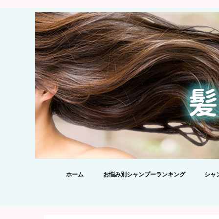
ホーム
お悩み別シャンプーランキング
シャ
【20
シャ
酸シャ
を添