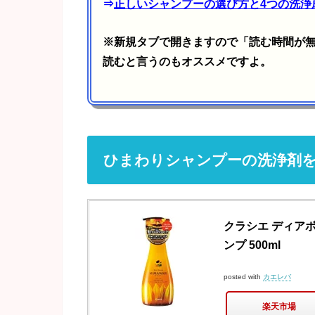
⇒
正しいシャンプーの選び方と4つの洗浄
※新規タブで開きますので「読む時間が
読むと言うのもオススメですよ。
ひまわりシャンプーの洗浄剤
クラシエ ディア
ンプ 500ml
posted with
カエレバ
楽天市場