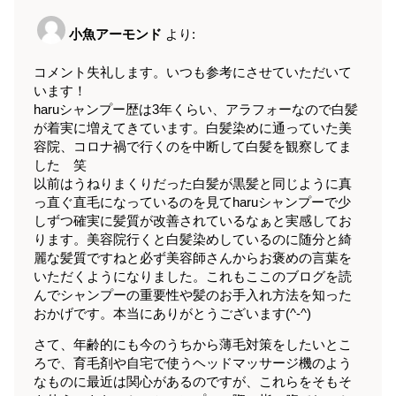
小魚アーモンド
より:
コメント失礼します。いつも参考にさせていただいて
います！
haruシャンプー歴は3年くらい、アラフォーなので白髪
が着実に増えてきています。白髪染めに通っていた美
容院、コロナ禍で行くのを中断して白髪を観察してま
した 笑
以前はうねりまくりだった白髪が黒髪と同じように真
っ直ぐ直毛になっているのを見てharuシャンプーで少
しずつ確実に髪質が改善されているなぁと実感してお
ります。美容院行くと白髪染めしているのに随分と綺
麗な髪質ですねと必ず美容師さんからお褒めの言葉を
いただくようになりました。これもここのブログを読
んでシャンプーの重要性や髪のお手入れ方法を知った
おかげです。本当にありがとうございます(^-^)
さて、年齢的にも今のうちから薄毛対策をしたいとこ
ろで、育毛剤や自宅で使うヘッドマッサージ機のよう
なものに最近は関心があるのですが、これらをそもそ