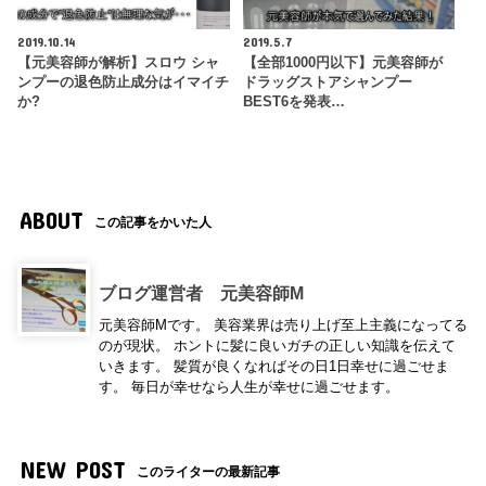
2019.10.14
2019.5.7
【元美容師が解析】スロウ シャ
【全部1000円以下】元美容師が
ンプーの退色防止成分はイマイチ
ドラッグストアシャンプー
か?
BEST6を発表…
ABOUT
この記事をかいた人
ブログ運営者 元美容師M
元美容師Mです。 美容業界は売り上げ至上主義になってる
のが現状。 ホントに髪に良いガチの正しい知識を伝えて
いきます。 髪質が良くなればその日1日幸せに過ごせま
す。 毎日が幸せなら人生が幸せに過ごせます。
NEW POST
このライターの最新記事