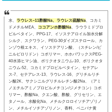
水、
ラウレス−11酢酸Na、ラウレス硫酸Na
、コカミ
ドメチルＭEA、
ココアンホ酢酸Na
、ラウラミドプロ
ピルベタイン、PPG-17、イソステアロイル加水分解
シルク、スクワラン、PEG-30ダイズステロール、カ
ンゾウ根エキス、イソステアリン酸、（スチレン/ビ
ニルピロリドン）コポリマー、ホホバワックスPEG-
40水添ヒマシ油、ポリクオタニウム-10、ポリクオタ
ニウム-52、コカミドプロピルベタイン、セテアレ
ス-7、セテアレス-13、ラウレス-16、グリチルリチ
ン酸2K、サクシニルグリチルレチン酸2Na、（アミ
ノエチルアミノプロピルメチコン/ジメチコン）コポ
リマー、酢酸Na、クエン酸、酢酸、グリセリン、エ
タノール、水酸化Na、メチルクロロイソチアゾリノ
ン、メチルイソチアゾリノン、香料、ベニバナ黄