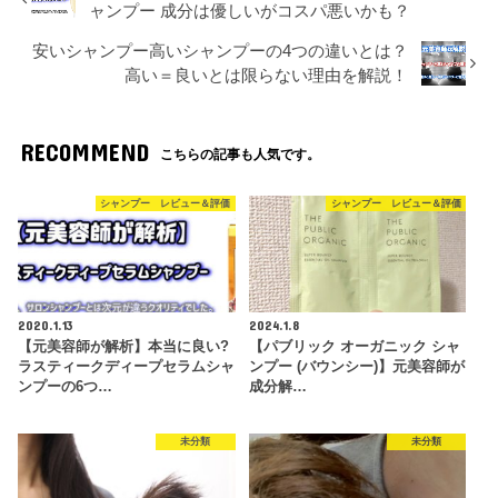
ャンプー 成分は優しいがコスパ悪いかも？
安いシャンプー高いシャンプーの4つの違いとは？
高い＝良いとは限らない理由を解説！
RECOMMEND
こちらの記事も人気です。
シャンプー レビュー＆評価
シャンプー レビュー＆評価
2020.1.13
2024.1.8
【元美容師が解析】本当に良い?
【パブリック オーガニック シャ
ラスティークディープセラムシャ
ンプー (バウンシー)】元美容師が
ンプーの6つ…
成分解…
未分類
未分類