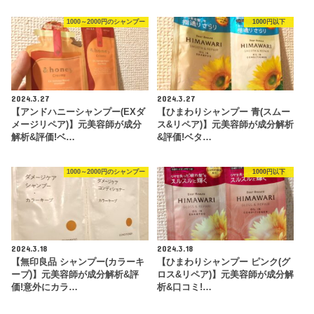
1000～2000円のシャンプー
1000円以下
2024.3.27
2024.3.27
【アンドハニーシャンプー(EXダ
【ひまわりシャンプー 青(スムー
メージリペア)】元美容師が成分
ス&リペア)】元美容師が成分解析
解析&評価!ベ…
&評価!ベタ…
1000～2000円のシャンプー
1000円以下
2024.3.18
2024.3.18
【無印良品 シャンプー(カラーキ
【ひまわりシャンプー ピンク(グ
ープ)】元美容師が成分解析&評
ロス&リペア)】元美容師が成分解
価!意外にカラ…
析&口コミ!…