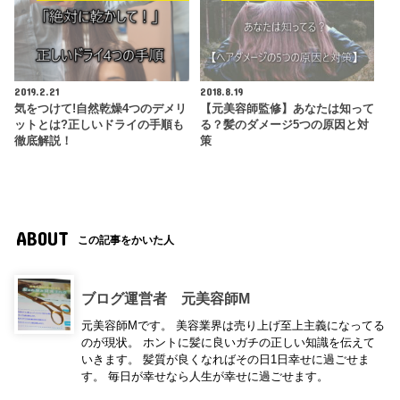
2019.2.21
2018.8.19
気をつけて!自然乾燥4つのデメリ
【元美容師監修】あなたは知って
ットとは?正しいドライの手順も
る？髪のダメージ5つの原因と対
徹底解説！
策
ABOUT
この記事をかいた人
ブログ運営者 元美容師M
元美容師Mです。 美容業界は売り上げ至上主義になってる
のが現状。 ホントに髪に良いガチの正しい知識を伝えて
いきます。 髪質が良くなればその日1日幸せに過ごせま
す。 毎日が幸せなら人生が幸せに過ごせます。