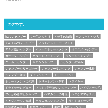
タグです。
haruシャンプー
くせ毛さん向け
くせ毛の知識
べとつきやすい人
まあまあのシャンプー
アウトバストリートメント
アミノ酸シャンプー
インバストリートメント
オススメシャンプー
カラーシャンプー
カラートリートメント
クリームシャンプー
クールシャンプー
サロンシャンプー
シャンプーの悩み
シャンプーシリーズ比較
シャンプーランキング
シャンプー比較
シャンプー知識
ダメシャンプー
トリートメント
トリートメントの知識
トリートメント解析
ドライヤー
ドライヤーレビュー
ネットで評判がいいシャンプー
ハイダメージ毛
フケかゆみ防止シャンプー
ヘアカラーの知識
ヘアケアアイテム
ヘアダメージの知識
ボタニカルシャンプー
ライトダメージ毛
乾燥毛さん向け
使用後レビュー
実験
市販シャンプー