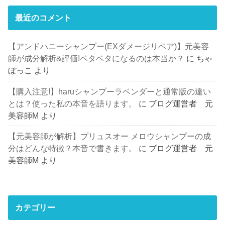
最近のコメント
【アンドハニーシャンプー(EXダメージリペア)】元美容
師が成分解析&評価!ベタベタになるのは本当か？
に
ちゃ
ぼっこ
より
【購入注意!】haruシャンプーラベンダーと通常版の違い
とは？使った私の本音を語ります。
に
ブログ運営者 元
美容師M
より
【元美容師が解析】プリュスオー メロウシャンプーの成
分はどんな特徴？本音で書きます。
に
ブログ運営者 元
美容師M
より
カテゴリー