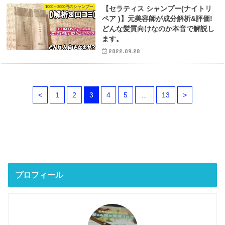
1000～2000円のシャンプー
【セラティス シャンプー(ナイトリ
ペア )】元美容師が成分解析&評価!
どんな髪質向けなのか本音で解説し
ます。
2022.09.28
<
1
2
3
4
5
…
13
>
プロフィール