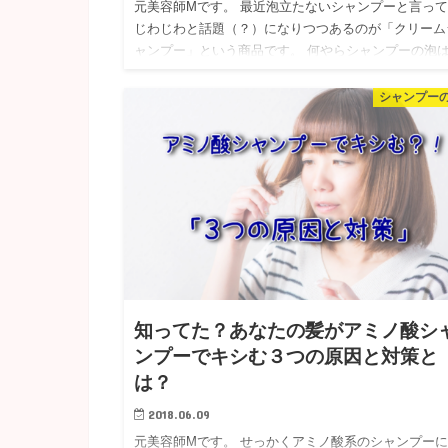
元美容師Mです。 最近泡立たないシャンプーと言っ
じわじわと話題（？）になりつつあるのが「クリーム
ャンプー」という商品です。 何やらシャンプーの泡
擦が発生し、そのせいで毛髪にダメージを負うがクリ
ムシャンプーは泡…
シャンプー
知ってた？あなたの髪がアミノ酸シ
ンプーでキシむ３つの原因と対策と
は？
2018.06.09
元美容師Mです。 せっかくアミノ酸系のシャンプー