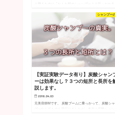
り替えたのに「なんか前のシャンプーより引っかかる
ぅ」とお問い合わせをいただくことが稀にあります。
シャンプー
ミノ酸系シャンプーは間違いなくシャンプーの洗浄成
の中で、アミノ酸…
【実証実験データ有り】炭酸シャン
ーは効果なし？３つの短所と長所を
説します。
2018.04.03
元美容師Mです。 炭酸ブームに乗っかって、炭酸シ
プーなんてものも流行りましたが、本当に炭酸シャン
ーって効果あるのか？！について元美容師だからこそ