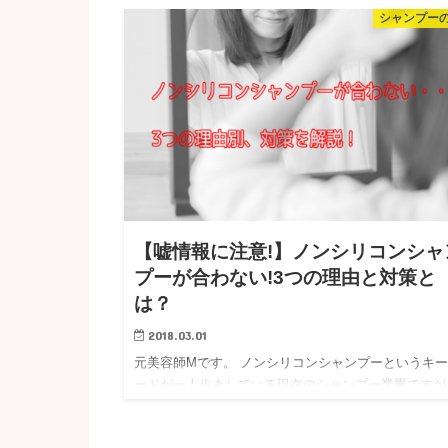
シャンプー
える事を書きなぐっていきたいと思います。 私自身
めていた美容師で…
【嘘情報に注意!】ノンシリコンシャ
プーが合わない!3つの理由と対策と
は？
2018.03.01
元美容師Mです。 ノンシリコンシャンプーというキ
ードが一人歩きしている現在のシャンプー業界ですが
私の意見としては「シリコンが入って異様がいまいが
っちでも良い！」 というのが私の心からの本音です