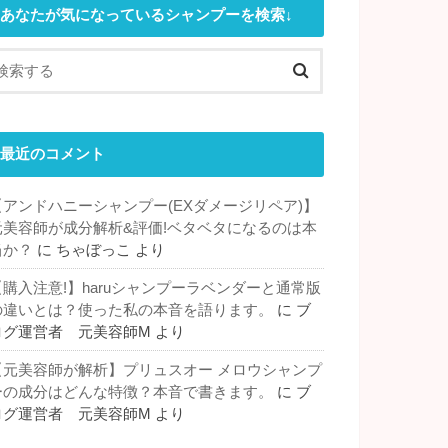
あなたが気になっているシャンプーを検索↓
最近のコメント
【アンドハニーシャンプー(EXダメージリペア)】
元美容師が成分解析&評価!ベタベタになるのは本
当か？
に
ちゃぼっこ
より
【購入注意!】haruシャンプーラベンダーと通常版
の違いとは？使った私の本音を語ります。
に
ブ
ログ運営者 元美容師M
より
【元美容師が解析】プリュスオー メロウシャンプ
ーの成分はどんな特徴？本音で書きます。
に
ブ
ログ運営者 元美容師M
より