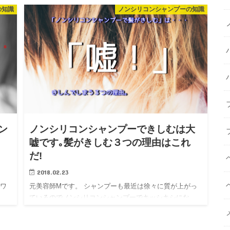
の知識
ノンシリコンシャンプーの知識
、勤
れれば、当ブログの意見ももちろん変わる可能性はあり
ますが、2018…
ン
ノンシリコンシャンプーできしむは大
嘘です｡髪がきしむ３つの理由はこれ
だ!
2018.02.23
ーワ
元美容師Mです。 シャンプーも最近は徐々に質が上がっ
、
ているのでノンシリコンシャンプーでキッシキシにな
ど
る！と言うことは少なくなりつつあります。 しかし！
。シ
「ノンシリコンシャンプーできしむ」というのは実は”大