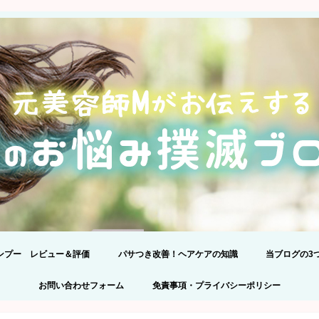
ンプー レビュー＆評価
パサつき改善！ヘアケアの知識
当ブログの3
24】髪のプロが301品解析!アミノ
ンプー比較！
正しいシャンプーの選び方
プライバシー
コメントの際
お問い合わせフォーム
免責事項・プライバシーポリシー
ンプーランキングBEST5を理由
えて発表します。