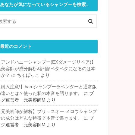
あなたが気になっているシャンプーを検索↓
最近のコメント
【アンドハニーシャンプー(EXダメージリペア)】
元美容師が成分解析&評価!ベタベタになるのは本
当か？
に
ちゃぼっこ
より
【購入注意!】haruシャンプーラベンダーと通常版
の違いとは？使った私の本音を語ります。
に
ブ
ログ運営者 元美容師M
より
【元美容師が解析】プリュスオー メロウシャンプ
ーの成分はどんな特徴？本音で書きます。
に
ブ
ログ運営者 元美容師M
より