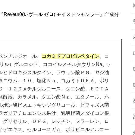
eveur0(レヴール ゼロ) モイストシャンプー』全成分
ペンチルジオール、
コカミドプロピルベタイン
、コ
リル）グルコシド、ココイルメチルタウリンNa、テ
ルヒドロキシスルタイン、ラウリン酸ＰＧ、ヤシ油
タニウム－１０、塩化Ｎａ、コカミドＤＥＡ、ポリ
Ｇ－１２０メチルグルコース、クエン酸、ＥＤＴＡ
発酵液、カラメル、クエン酸Ｎａ、エタノール、ハ
ルボン酸ビスエトキシジグリコール、ビフィズス菌
ラガリアチロエンシス果汁、乳酸桿菌／ダイコン根
）グリセリル、ＤＰＧ、レシチン、フラーレン、ロ
イデエキス、セルロースガム、ポリビニルアルコー