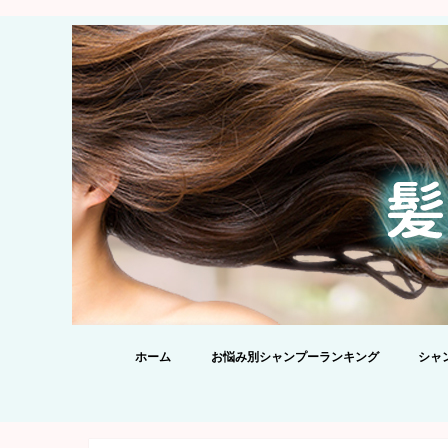
ホーム
お悩み別シャンプーランキング
シャ
【20
シャ
酸シャ
を添