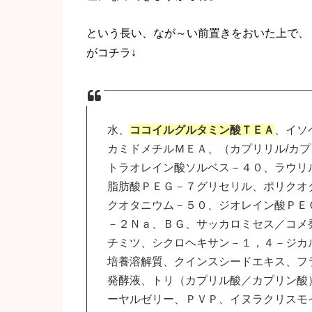
という長い、なが～い前置きをおいた上で、『R
がコチラ↓
水、
ココイルグルタミン酸ＴＥＡ
、イソ
カミドメチルＭＥＡ、（カプリリル/カプ
トラオレイン酸ソルベス－４０、ラウリ
脂肪酸ＰＥＧ－７グリセリル、ポリクオ
クオタニウム－５０、ジオレイン酸ＰＥ
－２Ｎａ、ＢＧ、サッカロミセス／コメ
チミツ、シクロヘキサン－１，４－ジカ
培養溶解質、クインスシードエキス、フ
発酵液、トリ（カプリル酸／カプリン酸
ーヤルゼリー、ＰＶＰ、イヌラクリスモ