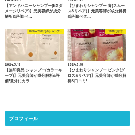
【アンドハニーシャンプー(EXダ
【ひまわりシャンプー 青(スムー
メージリペア)】元美容師が成分
ス&リペア)】元美容師が成分解析
解析&評価!ベ…
&評価!ベタ…
1000～2000円のシャンプー
1000円以下
2024.3.18
2024.3.18
【無印良品 シャンプー(カラーキ
【ひまわりシャンプー ピンク(グ
ープ)】元美容師が成分解析&評
ロス&リペア)】元美容師が成分解
価!意外にカラ…
析&口コミ!…
プロフィール