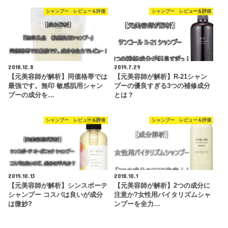
シャンプー レビュー＆評価
シャンプー レビュー＆評価
2018.12.8
2019.7.29
【元美容師が解析】同価格帯では
【元美容師が解析】R-21シャン
最強です。無印 敏感肌用シャン
プーの優良すぎる3つの補修成分
プーの成分を…
とは？
シャンプー レビュー＆評価
シャンプー レビュー＆評価
2019.10.13
2018.10.1
【元美容師が解析】シンスボーテ
【元美容師が解析】2つの成分に
シャンプー コスパは良いが成分
注意か?女性用バイタリズムシャ
は微妙?
ンプーを全力…