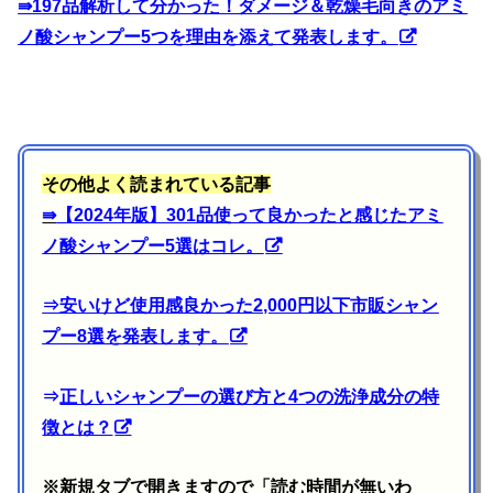
⇛
197品解析して分かった！ダメージ＆乾燥毛向きのアミ
ノ酸シャンプー5つを理由を添えて発表します。
その他よく読まれている記事
⇛
【2024年版】301品使って良かったと感じたアミ
ノ酸シャンプー5選はコレ。
⇒
安いけど使用感良かった2,000円以下市販シャン
プー8選を発表します。
⇒
正しいシャンプーの選び方と4つの洗浄成分の特
徴とは？
※新規タブで開きますので「読む時間が無いわ