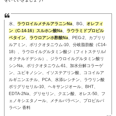
水、
ラウロイルメチルアラニンNa
、BG、
オレフィ
ン（C-14-16）スルホン酸Na
、
ラウラミドプロピル
ベタイン
、
ラウロアンホ酢酸Na
、PEG-2、カプリリ
ルアミン、ポリクオタニウム-10、分岐脂肪酸（C14-
18）、ラウロイルグルタミン酸ジ（フィトステリル/
オクチルドデシル）、ジラウロイルグルタミン酸リ
シンNa、ポリクオタニウム-61、加水分解コラーゲ
ン、ユビキノシン、イソステアリン酸、ココイルア
ルギニンエチル、PCA、水添レシチン、ラウリン酸
ポリグリセリル-10、ヘキサンジオール、BHT、
EDTA-2Na、グリセリン、クエン酸、オレス-50、フ
ェノキシエタノール、メチルパラベン、プロピルパ
ラベン 香料