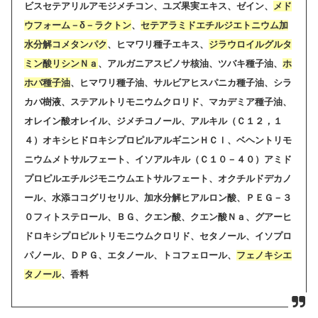
ビスセテアリルアモジメチコン、ユズ果実エキス、ゼイン、
メド
ウフォーム－δ－ラクトン
、
セテアラミドエチルジエトニウム加
水分解コメタンパク
、ヒマワリ種子エキス、
ジラウロイルグルタ
ミン酸リシンＮａ
、アルガニアスピノサ核油、ツバキ種子油、
ホ
ホバ種子油
、ヒマワリ種子油、サルビアヒスパニカ種子油、シラ
カバ樹液、ステアルトリモニウムクロリド、マカデミア種子油、
オレイン酸オレイル、ジメチコノール、アルキル（Ｃ１２，１
４）オキシヒドロキシプロピルアルギニンＨＣｌ、ベヘントリモ
ニウムメトサルフェート、イソアルキル（Ｃ１０－４０）アミド
プロピルエチルジモニウムエトサルフェート、オクチルドデカノ
ール、水添ココグリセリル、加水分解ヒアルロン酸、ＰＥＧ－３
０フィトステロール、ＢＧ、クエン酸、クエン酸Ｎａ、グアーヒ
ドロキシプロピルトリモニウムクロリド、セタノール、イソプロ
パノール、ＤＰＧ、エタノール、トコフェロール、
フェノキシエ
タノール
、香料