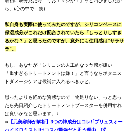
最初に成分見た時「うお！マジか！」っと叫びましたか
ら。(心の中で 笑)
私自身も実際に使ってみたのですが、シリコンベースに
保湿成分がこれだけ配合されていたら「しっとりしすぎ
るかな？」と思ったのですが、意外にも使用感は”サラサ
ラ”。
もし、あなたが「シリコンの人工的なツヤ感が嫌い」
「重すぎるトリートメントは嫌！」と言うならボタニス
トダメージケアは候補に入れるべきかと。
思ったよりも軽めな質感なので「物足りない」っと思っ
たら先日紹介したトリートメントブースターを併用すれ
ば良いかなと思います。↓
⇛
【元美容師が解析】3つの神成分はコレ!｢プリュスオー
ハイドロミスト｣はコスパ最強だと思う理由。