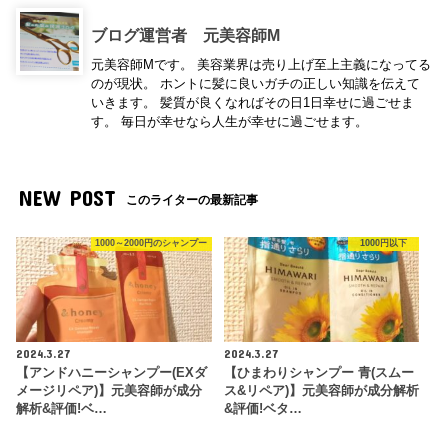
ブログ運営者 元美容師M
元美容師Mです。 美容業界は売り上げ至上主義になってる
のが現状。 ホントに髪に良いガチの正しい知識を伝えて
いきます。 髪質が良くなればその日1日幸せに過ごせま
す。 毎日が幸せなら人生が幸せに過ごせます。
NEW POST
このライターの最新記事
1000～2000円のシャンプー
1000円以下
2024.3.27
2024.3.27
【アンドハニーシャンプー(EXダ
【ひまわりシャンプー 青(スムー
メージリペア)】元美容師が成分
ス&リペア)】元美容師が成分解析
解析&評価!ベ…
&評価!ベタ…