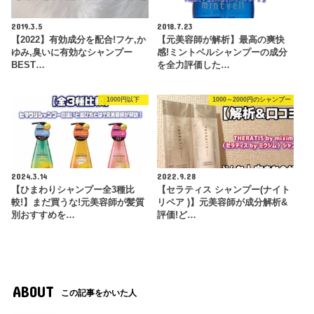
2019.3.5
2018.7.23
【2022】有効成分を配合!フケ,か
【元美容師が解析】最高の爽快
ゆみ,臭いに有効なシャンプー
感!ミントベルシャンプーの成分
BEST…
を全力評価した…
1000円以下
1000～2000円のシャンプー
2024.3.14
2022.9.28
【ひまわりシャンプー全3種比
【セラティス シャンプー(ナイト
較!】まだ買うな!元美容師が髪質
リペア )】元美容師が成分解析&
別おすすめを…
評価!ど…
ABOUT
この記事をかいた人