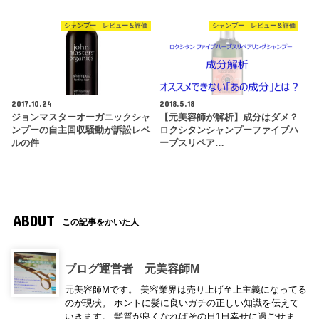
シャンプー レビュー＆評価
シャンプー レビュー＆評価
2017.10.24
2018.5.18
ジョンマスターオーガニックシャ
【元美容師が解析】成分はダメ？
ンプーの自主回収騒動が訴訟レベ
ロクシタンシャンプーファイブハ
ルの件
ーブスリペア…
ABOUT
この記事をかいた人
ブログ運営者 元美容師M
元美容師Mです。 美容業界は売り上げ至上主義になってる
のが現状。 ホントに髪に良いガチの正しい知識を伝えて
いきます。 髪質が良くなればその日1日幸せに過ごせま