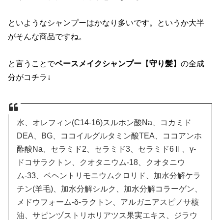
といようなシャンプーはかなり多いです。というか大半
がそんな商品ですね。
と言うことで
ベースメイクシャンプー
【
守り髪
】の全成
分がコチラ↓
水、オレフィン(C14-16)スルホン酸Na、コカミド
DEA、BG、ココイルグルタミン酸TEA、ココアンホ
酢酸Na、セラミド2、セラミド3、セラミド6Ⅱ、γ-
ドコサラクトン、クオタニウム-18、クオタニウ
ム-33、ベヘントリモニウムクロリド、加水分解ケラ
チン(羊毛)、加水分解シルク、加水分解コラーゲン、
メドウフォーム-δ-ラクトン、アルガニアスピノサ核
油、サピンヅストリホリアツス果実エキス、ジラウ