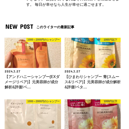
す。 毎日が幸せなら人生が幸せに過ごせます。
NEW POST
このライターの最新記事
1000～2000円のシャンプー
1000円以下
2024.3.27
2024.3.27
【アンドハニーシャンプー(EXダ
【ひまわりシャンプー 青(スムー
メージリペア)】元美容師が成分
ス&リペア)】元美容師が成分解析
解析&評価!ベ…
&評価!ベタ…
1000～2000円のシャンプー
1000円以下