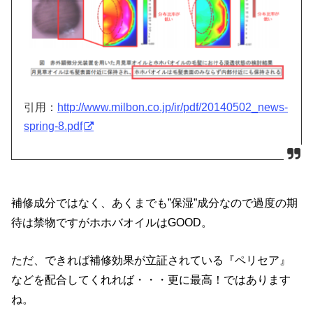
引用：
http://www.milbon.co.jp/ir/pdf/20140502_news-
spring-8.pdf
補修成分ではなく、あくまでも”保湿”成分なので過度の期
待は禁物ですがホホバオイルはGOOD。
ただ、できれば補修効果が立証されている『ペリセア』
などを配合してくれれば・・・更に最高！ではあります
ね。