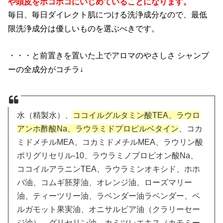
や頭皮をボコボコにいじめていることになります。
毎日、毎日ダイレクト肌につける洗浄成分なので、最低
限洗浄成分は優しいものを選ぶべきです。
・・・と前置きを置いた上でアロマのやさしさ シャンプ
ーの全成分がコチラ↓
水（精製水）、
ココイルグルタミン酸TEA、ラウロ
アンホ酢酸Na、ラウラミドプロピルベタイン
、コカ
ミドメチルMEA、コカミドメチルMEA、ラウリン酸
ポリグリセリル-10、ラウラミノプロピオン酸Na、
ココイルアラニンTEA、ラウラミンオキシド、ホホ
バ油、コムギ胚芽油、オレンジ油、ローズマリー
油、ティーツリー油、ラベンダー油ラベンダー、ベ
ルガモット果実油、オニサルビア油（クラリーセー
ジ油）、グリセリン油、カミツレエキス（カモミー