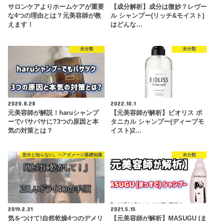
サロンケアよりホームケアが重要
【成分解析】成分は微妙？レヴー
な4つの理由とは？元美容師が教
ル シャンプー(リッチ&モイスト)
えます！
はどんな…
未分類
未分類
2020.8.28
2022.10.1
元美容師が解説！haruシャンプ
【元美容師が解析】ビオリス ボ
ーでバサバサに?3つの原因と本
タニカル シャンプー(ディープモ
気の対策とは？
イスト)2…
意外と知らない。ヘアダメージ基礎知識
未分類
2019.2.21
2021.5.15
気をつけて!自然乾燥4つのデメリ
【元美容師が解析】MASUGU (ま