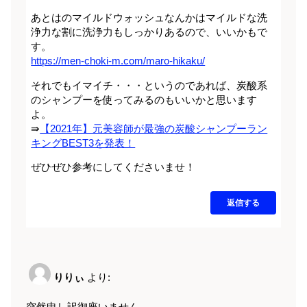
あとはのマイルドウォッシュなんかはマイルドな洗
浄力な割に洗浄力もしっかりあるので、いいかもで
す。
https://men-choki-m.com/maro-hikaku/
それでもイマイチ・・・というのであれば、炭酸系
のシャンプーを使ってみるのもいいかと思います
よ。
⇛
【2021年】元美容師が最強の炭酸シャンプーラン
キングBEST3を発表！
ぜひぜひ参考にしてくださいませ！
返信する
りりぃ
より:
突然申し訳御座いません。