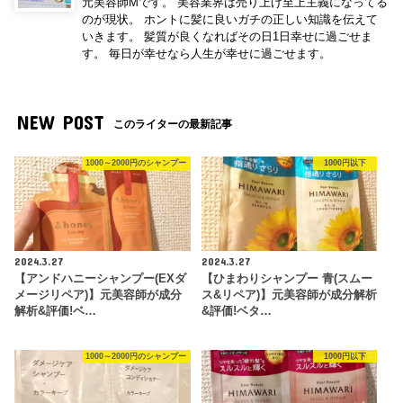
元美容師Mです。 美容業界は売り上げ至上主義になってる
のが現状。 ホントに髪に良いガチの正しい知識を伝えて
いきます。 髪質が良くなればその日1日幸せに過ごせま
す。 毎日が幸せなら人生が幸せに過ごせます。
NEW POST
このライターの最新記事
1000～2000円のシャンプー
1000円以下
2024.3.27
2024.3.27
【アンドハニーシャンプー(EXダ
【ひまわりシャンプー 青(スムー
メージリペア)】元美容師が成分
ス&リペア)】元美容師が成分解析
解析&評価!ベ…
&評価!ベタ…
1000～2000円のシャンプー
1000円以下