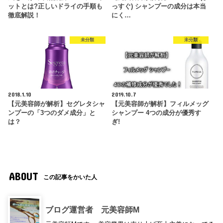
ットとは?正しいドライの手順も
っすぐ) シャンプーの成分は本当
徹底解説！
にく…
未分類
未分類
2018.1.10
2019.10.7
【元美容師が解析】セグレタシャ
【元美容師が解析】フィルメッグ
ンプーの「3つのダメ成分」と
シャンプー 4つの成分が優秀す
は？
ぎ!
ABOUT
この記事をかいた人
ブログ運営者 元美容師M