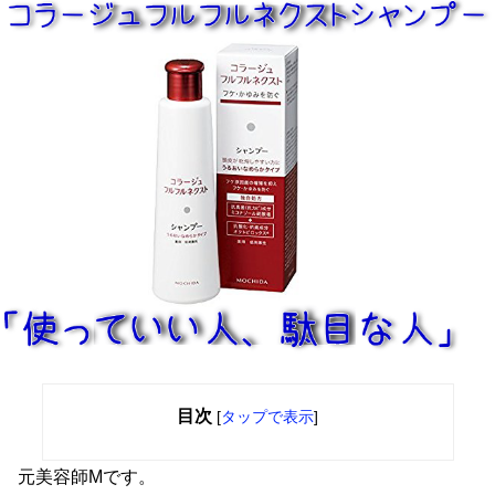
目次
[
タップで表示
]
元美容師Mです。