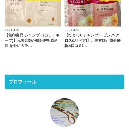
2024.3.18
2024.3.18
【無印良品 シャンプー(カラーキ
【ひまわりシャンプー ピンク(グ
ープ)】元美容師が成分解析&評
ロス&リペア)】元美容師が成分解
価!意外にカラ…
析&口コミ!…
プロフィール