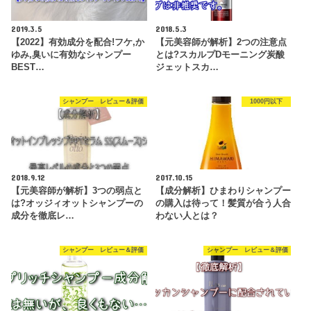
2019.3.5
2018.5.3
【2022】有効成分を配合!フケ,か
【元美容師が解析】2つの注意点
ゆみ,臭いに有効なシャンプー
とは?スカルプDモーニング炭酸
BEST…
ジェットスカ…
シャンプー レビュー＆評価
1000円以下
2018.9.12
2017.10.15
【元美容師が解析】3つの弱点と
【成分解析】ひまわりシャンプー
は?オッジィオットシャンプーの
の購入は待って！髪質が合う人合
成分を徹底レ…
わない人とは？
シャンプー レビュー＆評価
シャンプー レビュー＆評価