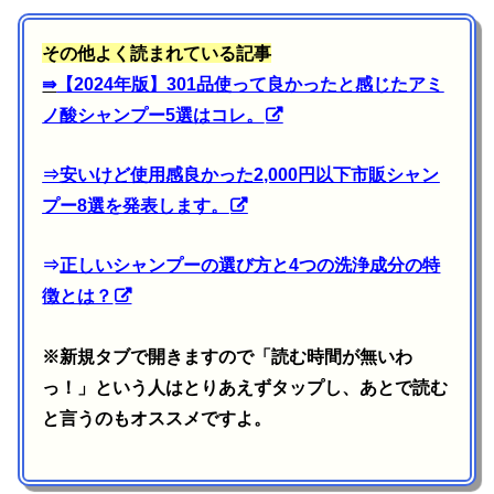
その他よく読まれている記事
⇛
【2024年版】301品使って良かったと感じたアミ
ノ酸シャンプー5選はコレ。
⇒
安いけど使用感良かった2,000円以下市販シャン
プー8選を発表します。
⇒
正しいシャンプーの選び方と4つの洗浄成分の特
徴とは？
※新規タブで開きますので「読む時間が無いわ
っ！」という人はとりあえずタップし、あとで読む
と言うのもオススメですよ。