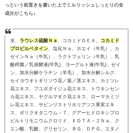
っという前置きを書いた上でミルリッシュしっとりの全
成分がこちら↓
水、
ラウレス硫酸Ｎａ
、コカミドＤＥＡ、
コカミド
プロピルベタイン
、塩化Ｎａ、ホエイ（牛乳）、カ
ゼインＮａ（牛乳）、ラクトフェリン（牛乳）、乳
酸桿菌／乳発酵液(牛乳)、ヨーグルト液(牛乳)、ゼイ
ン、加水分解ケラチン（羊毛）、加水分解シルク、
セイヨウオトギリソウ花／葉／茎エキス、カミツレ
花エキス、フユボダイジュ花エキス、トウキンセン
カ花エキス、ヤグルマギク花エキス、ローマカミツ
レ花エキス、サピンヅストリホリアツス果実エキ
ス、ポリクオタニウム－７、グアーヒドロキシプロ
ピルトリモニウムクロリド、ＥＤＴＡ－２Ｎａ、ク
エン酸、乳酸、グリセリン、ＢＧ、ＤＰＧ、エタノ