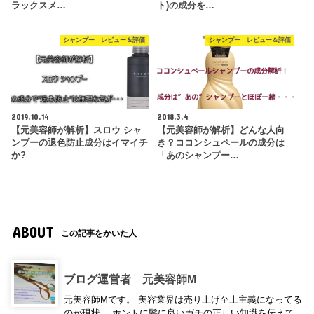
ラックスメ…
ト)の成分を…
シャンプー レビュー＆評価
シャンプー レビュー＆評価
2019.10.14
2018.3.4
【元美容師が解析】スロウ シャ
【元美容師が解析】どんな人向
ンプーの退色防止成分はイマイチ
き？ココンシュペールの成分は
か?
「あのシャンプー…
ABOUT
この記事をかいた人
ブログ運営者 元美容師M
元美容師Mです。 美容業界は売り上げ至上主義になってる
のが現状。 ホントに髪に良いガチの正しい知識を伝えて