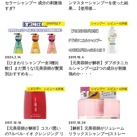
セラーシャンプー 成分の刺激強
ンマスターシャンプーを使った結
すぎ?
果…【使用後…
1000円以下
シャンプー レビュー＆評価
2024.3.14
2019.10.4
【ひまわりシャンプー全3種比
【元美容師が解析】ダブボタニカ
較!】まだ買うな!元美容師が髪質
ルシャンプーは2つの成分が刺激
別おすすめを…
強めか・・・
シャンプー レビュー＆評価
シャンプー レビュー＆評価
2017.12.16
2017.10.30
【元美容師が解析】コスパ悪い
【解析】元美容師がジュレーム
の?ルベル･イオ クレンジング リ
リラックスシャンプー(ストレー